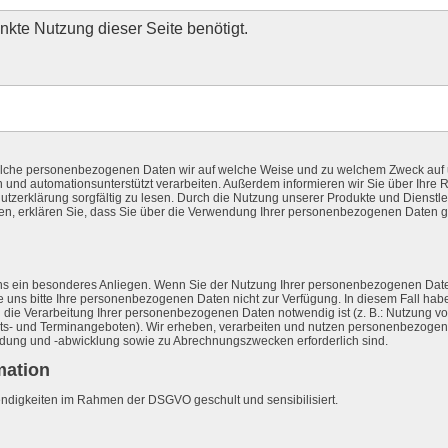
kte Nutzung dieser Seite benötigt.
 welche personenbezogenen Daten wir auf welche Weise und zu welchem Zweck au
 und automationsunterstützt verarbeiten. Außerdem informieren wir Sie über Ihre R
utzerklärung sorgfältig zu lesen. Durch die Nutzung unserer Produkte und Dienstle
n, erklären Sie, dass Sie über die Verwendung Ihrer personenbezogenen Daten 
ns ein besonderes Anliegen. Wenn Sie der Nutzung Ihrer personenbezogenen Date
e uns bitte Ihre personenbezogenen Daten nicht zur Verfügung. In diesem Fall habe
 die Verarbeitung Ihrer personenbezogenen Daten notwendig ist (z. B.: Nutzung v
- und Terminangeboten). Wir erheben, verarbeiten und nutzen personenbezogen
ündung und -abwicklung sowie zu Abrechnungszwecken erforderlich sind.
mation
wendigkeiten im Rahmen der DSGVO geschult und sensibilisiert.