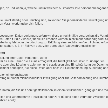
ngen, ob und wenn ja, welche und in welchem Ausmaß wir Ihre personenbezogenen
e unvollständig oder unrichtig sind, so können Sie jederzeit deren Berichtigung 
en Verantwortungsbereich fallen.
ezogenen Daten verlangen, sofern wir diese unrechtmäßig verarbeiten, die Verarb
n Daten für die Zwecke, für die sie erhoben wurden, nicht mehr notwendig sind, Si
eitung fehlt oder die Löschung zur Erfüllung einer rechtlichen Verpflichtung erford
enstehen, z. B. im Fall von gesetzlich geregelten Aufbewahrungspflichten.
ung
eitung Ihrer Daten verlangen, wenn
war für eine Dauer, die es uns ermöglicht, die Richtigkeit der Daten zu überprüfen
 Sie aber eine Löschung ablehnen und stattdessen eine Einschränkung der Datenn
cht mehr benötigen, Sie diese Daten aber noch zur Geltendmachung, Ausübung od
aten eingelegt haben
rag nur mehr mit individueller Einwilligung oder zur Geltendmachung und Durch
e Daten, die Sie uns bereitgestellt haben, in einem strukturierten, gängigen und m
ilten und widerrufbaren Einwilligung oder zur Erfüllung eines Vertrages zwischen u
ahren erfolgt.