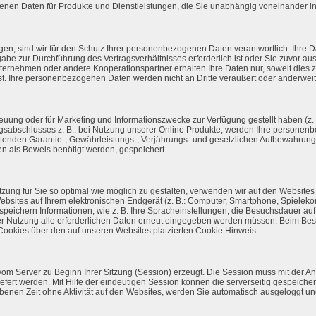
enen Daten für Produkte und Dienstleistungen, die Sie unabhängig voneinander 
gen, sind wir für den Schutz Ihrer personenbezogenen Daten verantwortlich. Ihre Da
rgabe zur Durchführung des Vertragsverhältnisses erforderlich ist oder Sie zuvor au
ernehmen oder andere Kooperationspartner erhalten Ihre Daten nur, soweit dies z. 
ist. Ihre personenbezogenen Daten werden nicht an Dritte veräußert oder anderweit
uung oder für Marketing und Informationszwecke zur Verfügung gestellt haben (z. B.
ragsabschlusses z. B.: bei Nutzung unserer Online Produkte, werden Ihre persone
ltenden Garantie-, Gewährleistungs-, Verjährungs- und gesetzlichen Aufbewahrung
ten als Beweis benötigt werden, gespeichert.
ung für Sie so optimal wie möglich zu gestalten, verwenden wir auf den Websit
Websites auf Ihrem elektronischen Endgerät (z. B.: Computer, Smartphone, Spieleko
eichern Informationen, wie z. B. Ihre Spracheinstellungen, die Besuchsdauer auf 
er Nutzung alle erforderlichen Daten erneut eingegeben werden müssen. Beim Bes
ookies über den auf unseren Websites platzierten Cookie Hinweis.
m Server zu Beginn Ihrer Sitzung (Session) erzeugt. Die Session muss mit der A
efert werden. Mit Hilfe der eindeutigen Session können die serverseitig gespeicher
nen Zeit ohne Aktivität auf den Websites, werden Sie automatisch ausgeloggt un