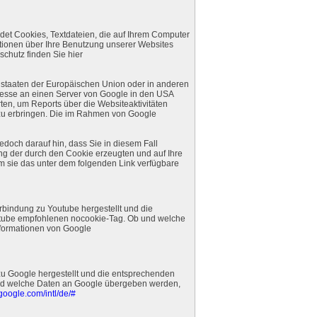
ndet Cookies, Textdateien, die auf Ihrem Computer
tionen über Ihre Benutzung unserer Websites
chutz finden Sie hier
edstaaten der Europäischen Union oder in anderen
resse an einen Server von Google in den USA
ten, um Reports über die Websiteaktivitäten
zu erbringen. Die im Rahmen von Google
doch darauf hin, dass Sie in diesem Fall
ng der durch den Cookie erzeugten und auf Ihre
m sie das unter dem folgenden Link verfügbare
rbindung zu Youtube hergestellt und die
outube empfohlenen nocookie-Tag. Ob und welche
nformationen von Google
 zu Google hergestellt und die entsprechenden
 und welche Daten an Google übergeben werden,
.google.com/intl/de/#