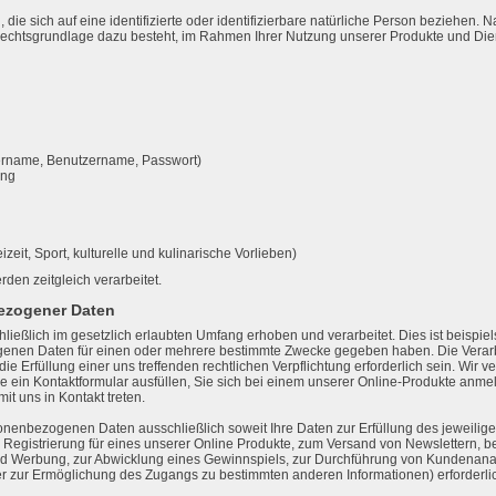
ie sich auf eine identifizierte oder identifizierbare natürliche Person beziehen.
Rechtsgrundlage dazu besteht, im Rahmen Ihrer Nutzung unserer Produkte und Die
ername, Benutzername, Passwort)
ung
izeit, Sport, kulturelle und kulinarische Vorlieben)
rden zeitgleich verarbeitet.
ezogener Daten
lich im gesetzlich erlaubten Umfang erhoben und verarbeitet. Dies ist beispielsw
ogenen Daten für einen oder mehrere bestimmte Zwecke gegeben haben. Die Vera
die Erfüllung einer uns treffenden rechtlichen Verpflichtung erforderlich sein. Wir 
ie ein Kontaktformular ausfüllen, Sie sich bei einem unserer Online-Produkte anme
t uns in Kontakt treten.
nbezogenen Daten ausschließlich soweit Ihre Daten zur Erfüllung des jeweiligen Z
er Registrierung für eines unserer Online Produkte, zum Versand von Newslettern, b
d Werbung, zur Abwicklung eines Gewinnspiels, zur Durchführung von Kundenana
er zur Ermöglichung des Zugangs zu bestimmten anderen Informationen) erforderlic