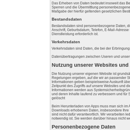
Das Erheben von Daten bedeutet insoweit das Be
Sperren und die Übermittlung personenbezogener
Maßgabe der hierfür geltenden gesetzlichen Best
Bestandsdaten
Bestandsdaten sind personenbezogene Daten, die 
Anschrift, Geburtsdatum, Telefon, E-Mail-Adresse 
Dienstleistung erforderlich ist.
Verkehrsdaten
Verkehrsdaten sind Daten, die bei der Erbringun
Datenübertragungen zwischen Useren und unseren
Nutzung unserer Websites und
Die Nutzung unserer eigenen Website ist grunds
Regelungen ergeben, auf die wir an passender Ste
Informationen geben beispielsweise Auskunft über 
Zeitpunkt des Zugriffs auf unsere Websites und 
Informationen werden aus Systemsicherheitsgründen
und deren Inhalte laufend zu verbessern und für 
gelöscht
Beim Herunterladen von Apps muss man sich im App
Downloads erhobenen Daten, insbesondere Ihre E
sind nicht dafür verantwortlich. Wir verarbeiten l
notwendig ist. Sie werden darüber hinaus nicht we
Personenbezogene Daten