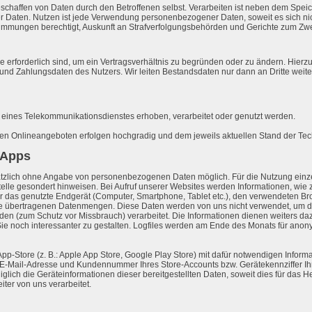
schaffen von Daten durch den Betroffenen selbst. Verarbeiten ist neben dem Spe
 Daten. Nutzen ist jede Verwendung personenbezogener Daten, soweit es sich nic
immungen berechtigt, Auskunft an Strafverfolgungsbehörden und Gerichte zum Zwec
erforderlich sind, um ein Vertragsverhältnis zu begründen oder zu ändern. Hier
und Zahlungsdaten des Nutzers. Wir leiten Bestandsdaten nur dann an Dritte weiter,
g eines Telekommunikationsdienstes erhoben, verarbeitet oder genutzt werden.
 Onlineangeboten erfolgen hochgradig und dem jeweils aktuellen Stand der Tec
 Apps
ätzlich ohne Angabe von personenbezogenen Daten möglich. Für die Nutzung einz
lle gesondert hinweisen. Bei Aufruf unserer Websites werden Informationen, wie z
das genutzte Endgerät (Computer, Smartphone, Tablet etc.), den verwendeten Browse
die übertragenen Datenmengen. Diese Daten werden von uns nicht verwendet, um den
 (zum Schutz vor Missbrauch) verarbeitet. Die Informationen dienen weiters dazu, 
Sie noch interessanter zu gestalten. Logfiles werden am Ende des Monats für anonym
-Store (z. B.: Apple App Store, Google Play Store) mit dafür notwendigen Informat
-Mail-Adresse und Kundennummer Ihres Store-Accounts bzw. Gerätekennziffer Ihr
ediglich die Geräteinformationen dieser bereitgestellten Daten, soweit dies für das 
iter von uns verarbeitet.