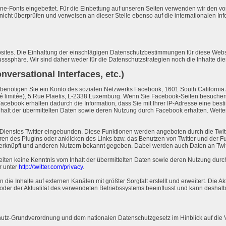
line-Fonts eingebettet. Für die Einbettung auf unseren Seiten verwenden wir den
cht überprüfen und verweisen an dieser Stelle ebenso auf die internationalen In
ites. Die Einhaltung der einschlägigen Datenschutzbestimmungen für diese Websit
usssphäre. Wir sind daher weder für die Datenschutzstrategien noch die Inhalte di
nversational Interfaces, etc.)
enötigen Sie ein Konto des sozialen Netzwerks Facebook, 1601 South California 
ité limitée), 5 Rue Plaetis, L-2338 Luxemburg. Wenn Sie Facebook-Seiten besuchen
acebook erhälten dadurch die Information, dass Sie mit Ihrer IP-Adresse eine bes
nhalt der übermittelten Daten sowie deren Nutzung durch Facebook erhalten. Weiter
Dienstes Twitter eingebunden. Diese Funktionen werden angeboten durch die Twitter 
ren des Plugins oder anklicken des Links bzw. das Benutzen von Twitter und der F
verknüpft und anderen Nutzern bekannt gegeben. Dabei werden auch Daten an Twit
Seiten keine Kenntnis vom Inhalt der übermittelten Daten sowie deren Nutzung durch
r unter
http://twitter.com/privacy
.
e Inhalte auf externen Kanälen mit größter Sorgfalt erstellt und erweitert. Die Aktu
oder der Aktualität des verwendeten Betriebssystems beeinflusst und kann deshalb 
tz-Grundverordnung und dem nationalen Datenschutzgesetz im Hinblick auf die V