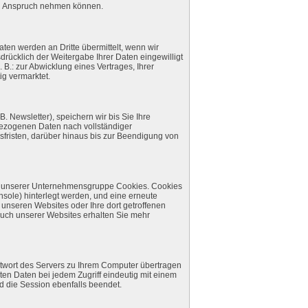
in Anspruch nehmen können.
ten werden an Dritte übermittelt, wenn wir
sdrücklich der Weitergabe Ihrer Daten eingewilligt
B.: zur Abwicklung eines Vertrages, Ihrer
ig vermarktet.
 Newsletter), speichern wir bis Sie Ihre
nbezogenen Daten nach vollständiger
sfristen, darüber hinaus bis zur Beendigung von
es unserer Unternehmensgruppe Cookies. Cookies
nsole) hinterlegt werden, und eine erneute
unseren Websites oder Ihre dort getroffenen
uch unserer Websites erhalten Sie mehr
ntwort des Servers zu Ihrem Computer übertragen
ten Daten bei jedem Zugriff eindeutig mit einem
d die Session ebenfalls beendet.