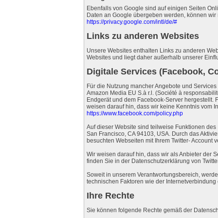
Ebenfalls von Google sind auf einigen Seiten On
Daten an Google übergeben werden, können wir ni
https://privacy.google.com/intl/de/#
Links zu anderen Websites
Unsere Websites enthalten Links zu anderen Webs
Websites und liegt daher außerhalb unserer Einfl
Digitale Services (Facebook, Co
Für die Nutzung mancher Angebote und Services b
Amazon Media EU S.à r.l. (Société à responsabil
Endgerät und dem Facebook-Server hergestellt. F
weisen darauf hin, dass wir keine Kenntnis vom I
https://www.facebook.com/policy.php
Auf dieser Website sind teilweise Funktionen des 
San Francisco, CA 94103, USA. Durch das Aktivie
besuchten Webseiten mit Ihrem Twitter- Account 
Wir weisen darauf hin, dass wir als Anbieter der 
finden Sie in der Datenschutzerklärung von Twitte
Soweit in unserem Verantwortungsbereich, werden di
technischen Faktoren wie der Internetverbindung 
Ihre Rechte
Sie können folgende Rechte gemäß der Datenschu