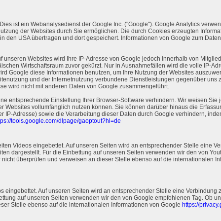
 Dies ist ein Webanalysedienst der Google Inc. ("Google"). Google Analytics verwe
utzung der Websites durch Sie ermöglichen. Die durch Cookies erzeugten Informa
in den USA übertragen und dort gespeichert. Informationen von Google zum Datens
auf unseren Websites wird Ihre IP-Adresse von Google jedoch innerhalb von Mitgli
chen Wirtschaftsraum zuvor gekürzt. Nur in Ausnahmefällen wird die volle IP-Ad
wird Google diese Informationen benutzen, um Ihre Nutzung der Websites auszuwer
tenutzung und der Internetnutzung verbundene Dienstleistungen gegenüber uns 
esse wird nicht mit anderen Daten von Google zusammengeführt.
e entsprechende Einstellung Ihrer Browser-Software verhindern. Wir weisen Sie je
er Websites vollumfänglich nutzen können. Sie können darüber hinaus die Erfassu
er IP-Adresse) sowie die Verarbeitung dieser Daten durch Google verhindern, inde
tps://tools.google.com/dlpage/gaoptout?hl=de
iten Videos eingebettet. Auf unseren Seiten wird an entsprechender Stelle eine Ve
ten dargestellt. Für die Einbettung auf unseren Seiten verwenden wir den von Y
icht überprüfen und verweisen an dieser Stelle ebenso auf die internationalen I
s eingebettet. Auf unseren Seiten wird an entsprechender Stelle eine Verbindung
inbettung auf unseren Seiten verwenden wir den von Google empfohlenen Tag. Ob
ser Stelle ebenso auf die internationalen Informationen von Google
https://privacy