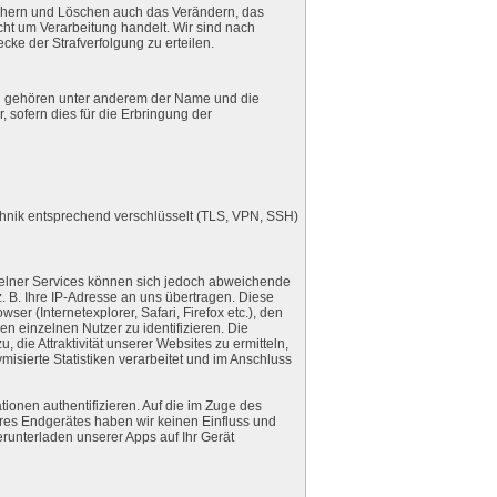
ichern und Löschen auch das Verändern, das
ht um Verarbeitung handelt. Wir sind nach
ke der Strafverfolgung zu erteilen.
zu gehören unter anderem der Name und die
 sofern dies für die Erbringung der
hnik entsprechend verschlüsselt (TLS, VPN, SSH)
elner Services können sich jedoch abweichende
. B. Ihre IP-Adresse an uns übertragen. Diese
r (Internetexplorer, Safari, Firefox etc.), den
 einzelnen Nutzer zu identifizieren. Die
die Attraktivität unserer Websites zu ermitteln,
isierte Statistiken verarbeitet und im Anschluss
ionen authentifizieren. Auf die im Zuge des
es Endgerätes haben wir keinen Einfluss und
Herunterladen unserer Apps auf Ihr Gerät