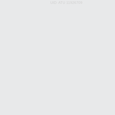
UID: ATU 11926709