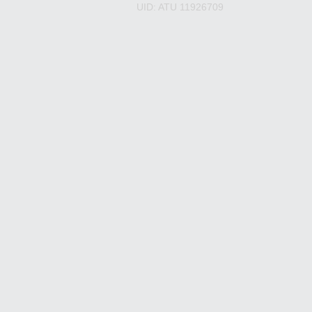
UID: ATU 11926709